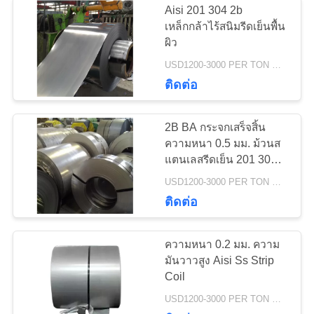
Aisi 201 304 2b
เหล็กกล้าไร้สนิมรีดเย็นพื้น
ผิว
USD1200-3000 PER TON MOQ:1ton
ติดต่อ
2B BA กระจกเสร็จสิ้น
ความหนา 0.5 มม. ม้วนส
แตนเลสรีดเย็น 201 304
430
USD1200-3000 PER TON MOQ:1ton
ติดต่อ
ความหนา 0.2 มม. ความ
มันวาวสูง Aisi Ss Strip
Coil
USD1200-3000 PER TON MOQ:1ton