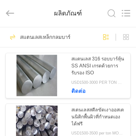
แผ่น
แบน
ส
ผลิตภัณฑ์
แตน
เลส
ผู้
30
บ้าน
ผลิต.
Copyright
สแตนเลสเหล็กกลมบาร์
©
2020
-
แผ่นแบนสแตนเลส
2024
stainlesssteelflatplate.com.
สินค้า
All
สแตนเลส 316 รอบบาร์หุ้น
Rights
SS ANSI เกรดด้วยการ
Reserved.
รับรอง ISO
วิดีโอ
USD1500-3000 PER TON MOQ:1ton
ติดต่อ
92
เกี่ยว
สเตนเลสสตีลขัดเงาออสเต
แผ่นเพลทสแตนเลส
กับ
นนิติกพื้นผิวที่กำหนดเอง
ได้ฟรี
เรา
USD1500-3500 per ton MOQ:1ton