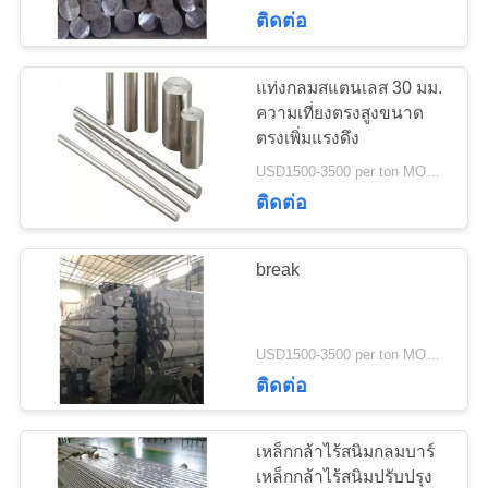
ติดต่อ
ทัวร์
แท่งกลมสแตนเลส 30 มม.
105
โรงงาน
ความเที่ยงตรงสูงขนาด
ตรงเพิ่มแรงดึง
แผ่นอลูมิเนียม
USD1500-3500 per ton MOQ:1ton
การ
ติดต่อ
ควบคุม
break
คุณภาพ
95
USD1500-3500 per ton MOQ:1ton
ติดต่อ
ติดต่อ
ม้วนอลูมิเนียม
เรา
เหล็กกล้าไร้สนิมกลมบาร์
เหล็กกล้าไร้สนิมปรับปรุง