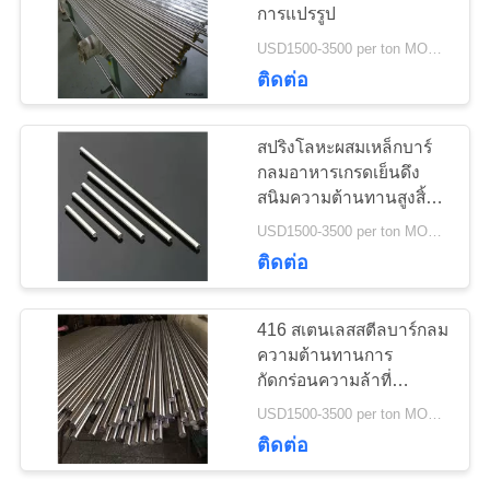
การแปรรูป
ขอ
USD1500-3500 per ton MOQ:1ton
ทุน
32
ติดต่อ
ม้วนอลูมิเนียม
สปริงโลหะผสมเหล็กบาร์
กลมอาหารเกรดเย็นดึง
สนิมความต้านทานสูงสิ้น
สุด
USD1500-3500 per ton MOQ:1ton
ติดต่อ
25
416 สเตนเลสสตีลบาร์กลม
ความต้านทานการ
ท่ออลูมิเนียมท่อ
กัดกร่อนความล้าที่
แข็งแกร่ง ASTM A276
USD1500-3500 per ton MOQ:1ton
420
ติดต่อ