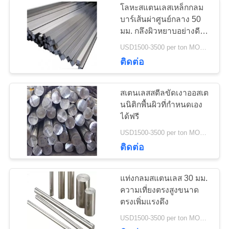
โลหะสแตนเลสเหล็กกลม
บาร์เส้นผ่าศูนย์กลาง 50
มม. กลึงผิวหยาบอย่างดี
เยี่ยม
USD1500-3500 per ton MOQ:1ton
ติดต่อ
สเตนเลสสตีลขัดเงาออสเต
นนิติกพื้นผิวที่กำหนดเอง
ได้ฟรี
USD1500-3500 per ton MOQ:1ton
ติดต่อ
แท่งกลมสแตนเลส 30 มม.
ความเที่ยงตรงสูงขนาด
ตรงเพิ่มแรงดึง
USD1500-3500 per ton MOQ:1ton