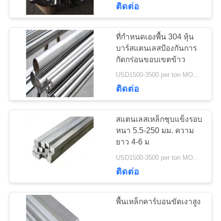
ติดต่อ
41
ที่กำหนดเองพื้น 304 หุ้น
ท่อสแตนเลสทรงกลม
บาร์สแตนเลสป้องกันการ
กัดกร่อนขอบเขตข้าว
USD1500-3500 per ton MOQ:1ton
ติดต่อ
สแตนเลสเหล็กชุบแข็งรอบ
35
หนา 5.5-250 มม. ความ
สแตนเลสเหล็กกลม
ยาว 4-6 ม
USD1500-3500 per ton MOQ:1ton
บาร์
ติดต่อ
พื้นเหล็กคาร์บอนขัดเงาสูง