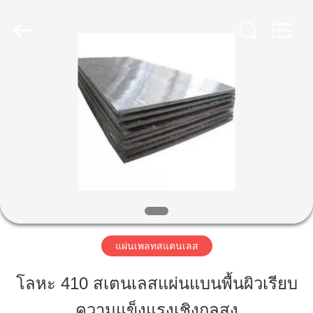
2020
-
2026
WUXI
HONGJINMILAI
STEEL
CO.,LTD.
All
Rights
บ้าน
Reserved.
สินค้า
วิดีโอ
เกี่ยว
แผ่นเพลทสแตนเลส
กับ
โลหะ 410 สเตนเลสแผ่นแบนพื้นผิวเรียบ
เรา
ความแข็งแรงเชิงกลสูง