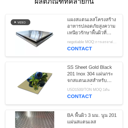
ผลิตภัณฑ์ที่คล้ายกัน
ขอ
ทุน
แผงสแตนเลสโครงสร้าง
อาหารปลอดภัยสูงความ
เหนียวรักษาพื้นผิวที่
กำหนดเอง
แผนผัง
negotiable MOQ:การเจรจาต่อรอง
CONTACT
เว็บไซต์
SS Sheet Gold Black
PRIVACY
201 Inox 304 แผ่นกระ
จกสแตนเลสสำหรับ
POLICY
ตกแต่งภายในภายนอก
USD1500/TON MOQ:1ตัน
CONTACT
BA พื้นผิว 3 มม. นูน 201
แผ่นสแตนเลส