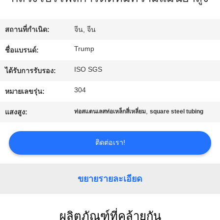
ทัวร์
สถานที่กำเนิด:
จีน, จีน
โรงงาน
Trump
ชื่อแบรนด์:
ISO SGS
ได้รับการรับรอง:
การ
304
หมายเลขรุ่น:
ควบคุม
,
แสงสูง:
ท่อสแตนเลสท่อเหล็กสี่เหลี่ยม
square steel tubing
คุณภาพ
ติดต่อเรา!
ติดต่อ
ขยายรายละเอียด
เรา
ผลิตภัณฑ์ที่คล้ายกัน