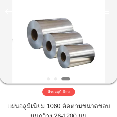
2020
-
2026
WUXI
HONGJINMILAI
STEEL
CO.,LTD.
All
Rights
บ้าน
Reserved.
สินค้า
วิดีโอ
เกี่ยว
ม้วนอลูมิเนียม
กับ
แผ่นอลูมิเนียม 1060 ตัดตามขนาดขอบ
เรา
มุมกว้าง 26-1200 มม