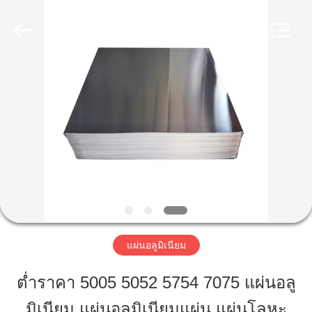
2020
-
2026
WUXI
HONGJINMILAI
STEEL
CO.,LTD.
All
Rights
บ้าน
Reserved.
สินค้า
วิดีโอ
เกี่ยว
แผ่นอลูมิเนียม
กับ
ต่ำราคา 5005 5052 5754 7075 แผ่นอลู
เรา
มิเนียม แผ่นอลูมิเนียมแผ่น แผ่นโลหะ