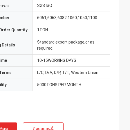
รับรอง
SGS ISO
umber
6061,6063,6082,1060,1050,1100
Order Quantity
1TON
Standard export package,or as
 Details
required.
Time
10-15WORKING DAYS
Terms
L/C, D/A, D/P, T/T, Western Union
lity
5000TONS PER MONTH
ี่สุด
ติดต่อตอนนี้