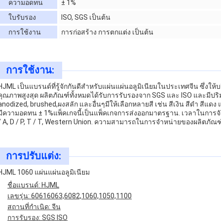
ความอดทน
± 1%
ใบรับรอง
ISO, SGS เป็นต้น
การใช้งาน
การก่อสร้าง การตกแต่ง เป็นต้น
การใช้งาน:
HJML เป็นแบรนด์ที่รู้จักกันดีสําหรับแผ่นแผ่นอลูมิเนียมในประเทศจีน ซึ่งให
คุณภาพสูงสุด ผลิตภัณฑ์ทั้งหมดได้รับการรับรองจาก SGS และ ISO และมีปริมา
anodized, brushed,ผงสลัก และอื่นๆมีให้เลือกหลายสี เช่น สีเงิน สีดํา สีแดง 
มีความอดทน ± 1%แพ็คเกจนี้เป็นแพ็คเกจการส่งออกมาตรฐาน. เวลาในการจัดส่
/ A, D / P, T / T, Western Union. ความสามารถในการจําหน่ายของผลิตภ
การปรับแต่ง:
HJML 1060 แผ่นแผ่นอลูมิเนียม
ชื่อแบรนด์: HJML
เลขรุ่น: 60616063,6082,1060,1050,1100
สถานที่กําเนิด: จีน
การรับรอง: SGS ISO