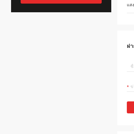
แสง
ฝา