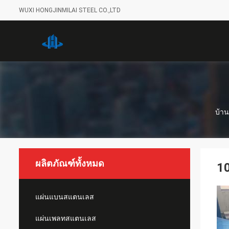
WUXI HONGJINMILAI STEEL CO.,LTD
บ้าน
ผลิตภัณฑ์ทั้งหมด
10
แผ่นแบนสแตนเลส
แผ่นเพลทสแตนเลส