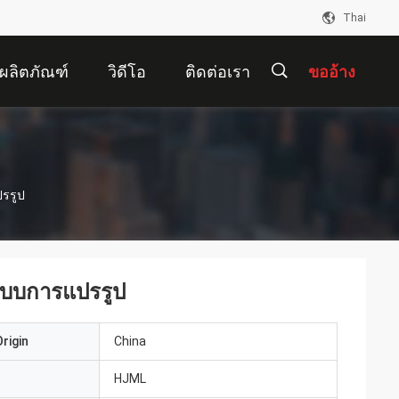
Thai
ผลิตภัณฑ์
วิดีโอ
ติดต่อเรา
ขออ้าง
描
ปรรูป
述
ปแบบการแปรรูป
rigin
China
HJML