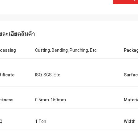
ยละเอียดสินค้า
M.Boroomandi
ร่วมมือของเราในช่วงสิบปีที่ผ่านมา
cessing
Cutting, Bending, Punching, Etc.
Packa
ะสบความสำเร็จในการชนะ
tificate
ISO, SGS, Etc.
Surfac
ckness
0.5mm-150mm
Materi
Q
1 Ton
Width