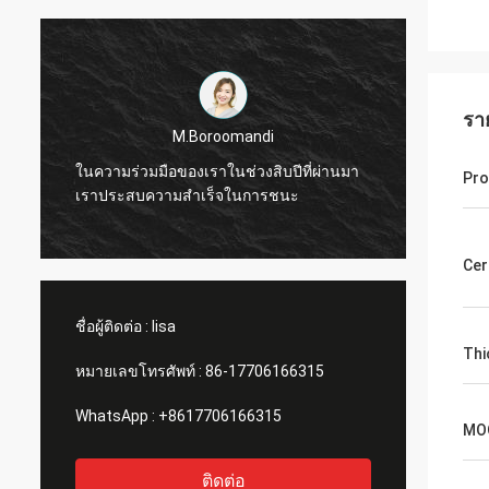
รา
M.Boroomandi
ในความร่วมมือของเราในช่วงสิบปีที่ผ่านมา
ในความ
Pro
เราประสบความสำเร็จในการชนะ
เราปร
Cer
ชื่อผู้ติดต่อ :
lisa
Thi
หมายเลขโทรศัพท์ :
86-17706166315
WhatsApp :
+8617706166315
MO
ติดต่อ