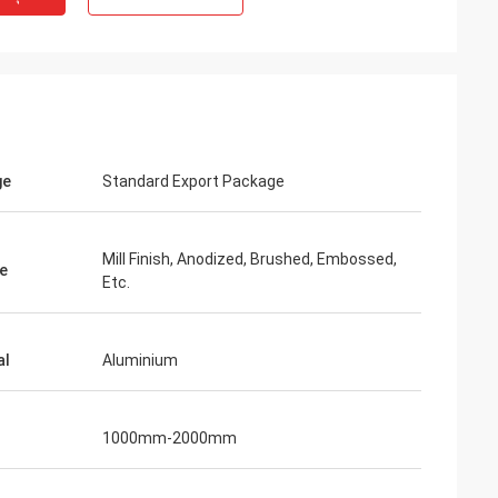
ge
Standard Export Package
Mill Finish, Anodized, Brushed, Embossed,
e
Etc.
al
Aluminium
1000mm-2000mm