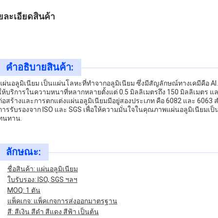
ยละเอียดสินค้า
คําอธิบายสินค้า:
แผ่นอลูมิเนียม เป็นแผ่นโลหะที่ทําจากอลูมิเนียม ซึ่งมีสัญลักษณ์ทางเคมีคือ
ให้บริการในความหนาที่หลากหลายตั้งแต่ 0.5 มิลลิเมตรถึง 150 มิลลิเมตร และม
ก่อสร้างและการตกแต่งแผ่นอลูมิเนียมมีอยู่สองประเภท คือ 6082 และ 6063 ส
การรับรองจาก ISO และ SGS เพื่อให้ความมั่นใจในคุณภาพแผ่นอลูมิเนียมเป็
ทนทาน.
ลักษณะ:
ชื่อสินค้า: แผ่นอลูมิเนียม
ใบรับรอง: ISO, SGS ฯลฯ
MOQ: 1 ตัน
แพ็คเกจ: แพ็คเกจการส่งออกมาตรฐาน
สี: สีเงิน สีดํา สีแดง สีฟ้า เป็นต้น